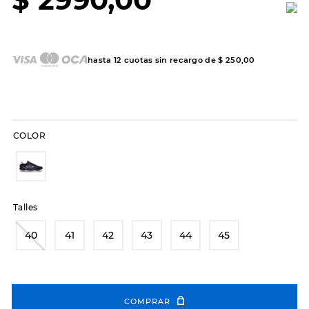
7
.
hitec
8
.
sandalias
9
.
slip-ins
hasta
12
cuotas sin recargo de
$
250
,
00
10
.
botas dama
COLOR
Talles
40
41
42
43
44
45
COMPRAR