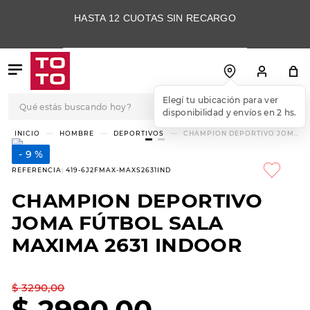
HASTA 12 CUOTAS SIN RECARGO
Qué estás buscando hoy?
Elegí tu ubicación para ver
disponibilidad y envíos en 2 hs.
TÉRMINOS MÁS
HOMBRE
DEPORTIVOS
CHAMPION DEPORTIVO JOMA
FÚTBOL SALA MAXIMA 2631
BUSCADOS
INDOOR
9 %
1
.
botas
REFERENCIA
:
419-6J2FMAX-MAXS2631IND
2
.
skechers
CHAMPION DEPORTIVO
3
.
skechers slip-ins
JOMA FÚTBOL SALA
4
.
championes
MAXIMA 2631 INDOOR
5
.
botas mujer
$
3290
,
00
6
.
americansport
$
2990
,
00