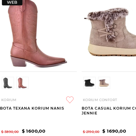
KORIUM
KORIUM CONFORT
BOTA TEXANA KORIUM NANIS
BOTA CASUAL KORIUM 
JENNIE
$
1600
,
00
$
1690
,
00
$
3890
,
00
$
2190
,
00