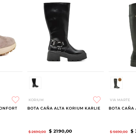
KORIUM
VIA MARTE
CONFORT
BOTA CAÑA ALTA KORIUM KARLIE
BOTA CAÑA 
$
2190
,
00
$
$
2690
,
00
$
5690
,
00