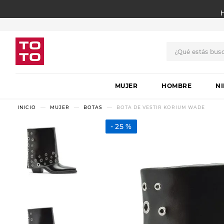
¿Qué estás bus
TÉRMINOS MÁS BUSCADO
MUJER
1
.
botas
HOMBRE
N
2
.
skechers
MUJER
BOTAS
BOTA DE VESTIR KORIUM WADE
3
.
skechers slip-ins
25 %
4
.
championes
5
.
botas mujer
6
.
americansport
7
.
sandalias
8
.
hitec