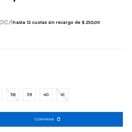
hasta
12
cuotas sin recargo de
$
250
,
00
38
39
40
41
COMPRAR