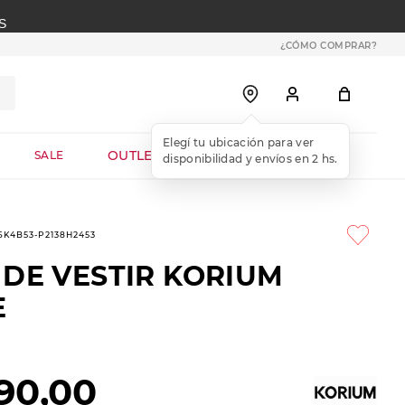
S
¿CÓMO COMPRAR?
OUTLET WEB
SALE
-6K4B53-P2138H2453
 DE VESTIR KORIUM
E
90
,
00