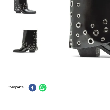
9
.
slip-ins
10
.
botas dama
Comparte