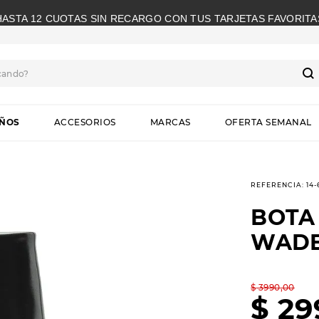
HASTA 12 CUOTAS SIN RECARGO CON TUS TARJETAS FAVORITA
cando?
S
IÑOS
ACCESORIOS
MARCAS
OFERTA SEMANAL
REFERENCIA
:
14
BOTA
WAD
$
3990
,
00
$
29