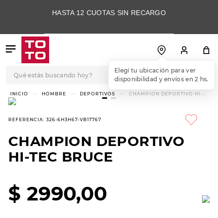
HASTA 12 CUOTAS SIN RECARGO
Qué estás buscando hoy?
Elegí tu ubicación para ver
disponibilidad y envíos en 2 hs.
TÉRMINOS MÁS
HOMBRE
DEPORTIVOS
CHAMPION DEPORTIVO HI-
TEC BRUCE
BUSCADOS
1
.
botas
REFERENCIA
:
326-6H3H67-VB17767
2
.
skechers
CHAMPION DEPORTIVO
3
.
skechers slip-ins
HI-TEC BRUCE
4
.
championes
5
.
botas mujer
$
2990
,
00
6
.
americansport