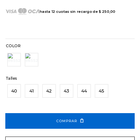
7
.
sandalias
8
.
hitec
hasta
12
cuotas sin recargo de
$
250
,
00
9
.
slip-ins
10
.
botas dama
COLOR
Talles
40
41
42
43
44
45
COMPRAR