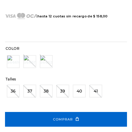
7
.
hitec
8
.
sandalias
hasta
12
cuotas sin recargo de
$
158
,
00
9
.
slip-ins
10
.
botas dama
COLOR
Talles
36
37
38
39
40
41
COMPRAR