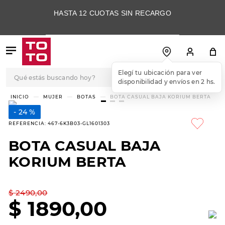
HASTA 12 CUOTAS SIN RECARGO
Qué estás buscando hoy?
Elegí tu ubicación para ver
disponibilidad y envíos en 2 hs.
TÉRMINOS MÁS
MUJER
BOTAS
BOTA CASUAL BAJA KORIUM BERTA
BUSCADOS
24 %
1
.
botas
REFERENCIA
:
467-6K3B03-GL1601303
2
.
skechers
BOTA CASUAL BAJA
3
.
skechers slip-ins
KORIUM BERTA
4
.
championes
5
.
botas mujer
$
2490
,
00
$
1890
,
00
6
.
americansport