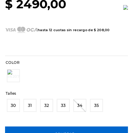
$
2490
,
00
7
.
hitec
8
.
sandalias
9
.
slip-ins
hasta
12
cuotas sin recargo de
$
208
,
00
10
.
botas dama
COLOR
Talles
30
31
32
33
34
35