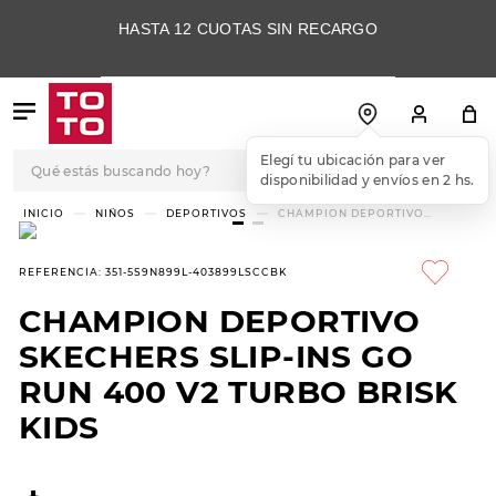
HASTA 12 CUOTAS SIN RECARGO
Qué estás buscando hoy?
Elegí tu ubicación para ver
disponibilidad y envíos en 2 hs.
TÉRMINOS MÁS
NIÑOS
DEPORTIVOS
CHAMPION DEPORTIVO
SKECHERS SLIP-INS GO RUN 400
BUSCADOS
V2 TURBO BRISK KIDS
1
.
botas
REFERENCIA
:
351-5S9N899L-403899LSCCBK
2
.
skechers
CHAMPION DEPORTIVO
3
.
skechers slip-ins
SKECHERS SLIP-INS GO
4
.
championes
RUN 400 V2 TURBO BRISK
KIDS
5
.
botas mujer
6
.
americansport