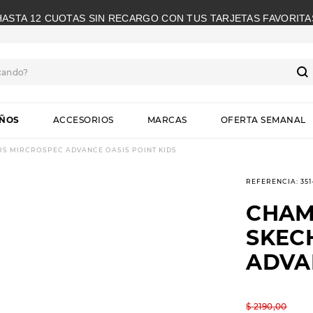
HASTA 12 CUOTAS SIN RECARGO CON TUS TARJETAS FAVORITA
cando?
S
IÑOS
ACCESORIOS
MARCAS
OFERTA SEMANAL
S MIRCROSPEC ADVANCE OASIS POINT KIDS
REFERENCIA
:
35
CHAM
SKEC
ADVA
$
2190
,
00