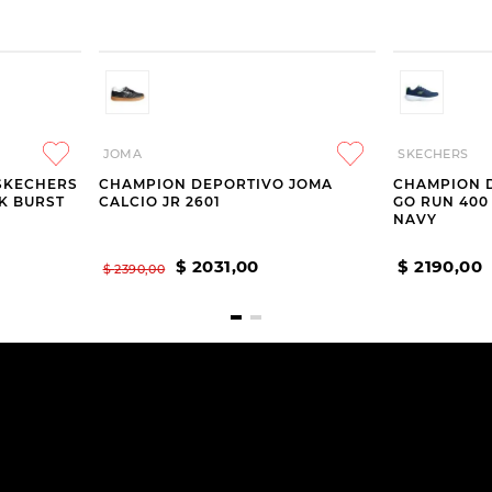
JOMA
SKECHERS
SKECHERS
CHAMPION DEPORTIVO JOMA
CHAMPION 
K BURST
CALCIO JR 2601
GO RUN 400
NAVY
$
2031
,
00
$
2190
,
00
$
2390
,
00