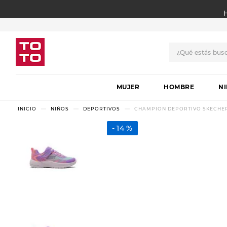
¿Qué estás bus
TÉRMINOS MÁS BUSCADO
MUJER
1
.
botas
HOMBRE
N
2
.
skechers
NIÑOS
DEPORTIVOS
CHAMPION DEPORTIVO SKECHER
3
.
skechers slip-ins
14 %
4
.
championes
5
.
botas mujer
6
.
americansport
7
.
sandalias
8
.
hitec