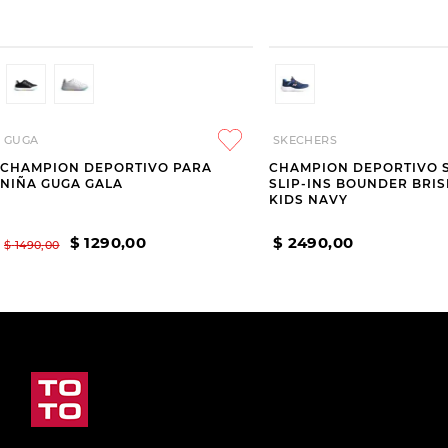
GUGA
SKECHERS
CHAMPION DEPORTIVO PARA
CHAMPION DEPORTIVO 
NIÑA GUGA GALA
SLIP-INS BOUNDER BRIS
KIDS NAVY
$
1290
,
00
$
2490
,
00
$
1490
,
00