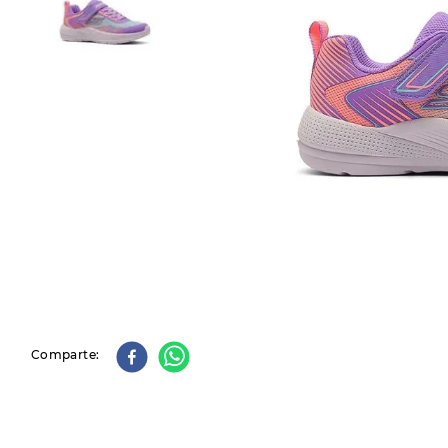
9
.
slip-ins
10
.
botas dama
Comparte