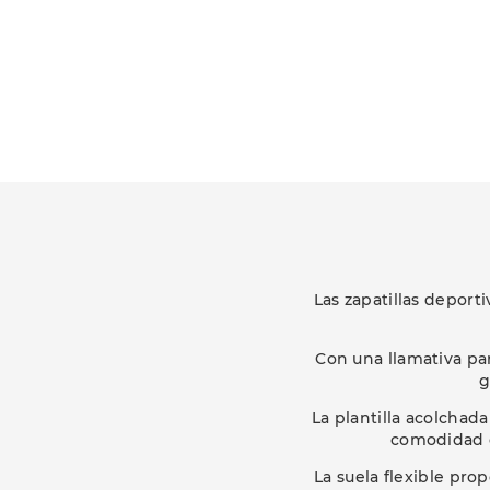
Las zapatillas depor
Con una llamativa pa
g
La plantilla acolchad
comodidad e
La suela flexible pro