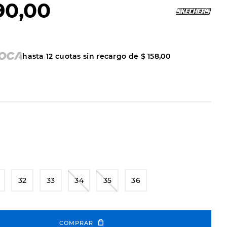
90
,
00
hasta
12
cuotas sin recargo de
$
158
,
00
32
33
34
35
36
COMPRAR