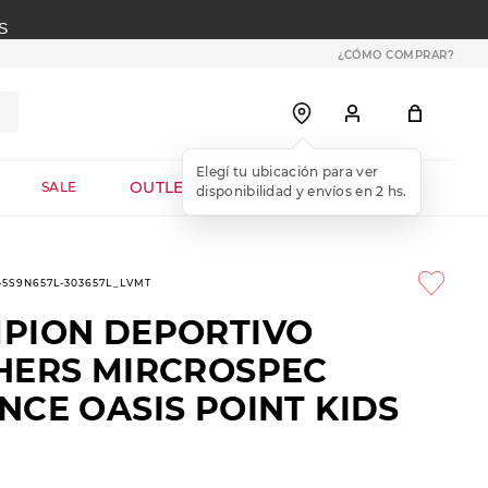
S
¿CÓMO COMPRAR?
OUTLET WEB
SALE
1-5S9N657L-303657L_LVMT
PION DEPORTIVO
HERS MIRCROSPEC
NCE OASIS POINT KIDS