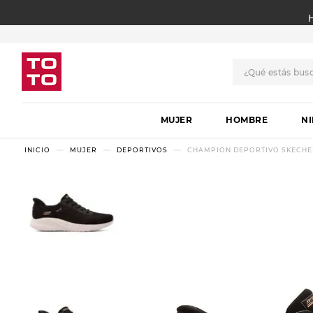
¿Qué estás bus
TÉRMINOS MÁS BUSCADO
MUJER
1
.
botas
HOMBRE
N
2
.
skechers
MUJER
DEPORTIVOS
CHAMPION DEPORTIVO SKECHER
3
.
skechers slip-ins
4
.
championes
5
.
botas mujer
6
.
americansport
7
.
sandalias
8
.
hitec