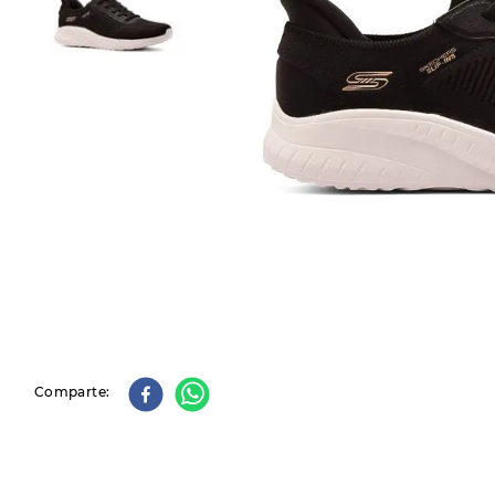
9
.
slip-ins
10
.
botas dama
Comparte