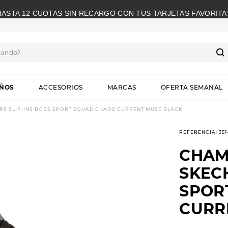
HASTA 12 CUOTAS SIN RECARGO CON TUS TARJETAS FAVORITA
cando?
S
IÑOS
ACCESORIOS
MARCAS
OFERTA SEMANAL
S SLIP-INS BOBS SPORT SQUAD CHAOS CURRENT MUSE BLACK
REFERENCIA
:
35
CHAM
SKECH
SPOR
CURR