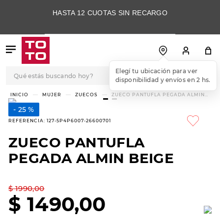
HASTA 12 CUOTAS SIN RECARGO
Qué estás buscando hoy?
Elegí tu ubicación para ver
disponibilidad y envíos en 2 hs.
TÉRMINOS MÁS
MUJER
ZUECOS
ZUECO PANTUFLA PEGADA ALMIN
BEIGE
BUSCADOS
25 %
1
.
botas
REFERENCIA
:
127-5P4P6007-26600701
2
.
skechers
ZUECO PANTUFLA
3
.
skechers slip-ins
PEGADA ALMIN BEIGE
4
.
championes
5
.
botas mujer
$
1990
,
00
$
1490
,
00
6
.
americansport