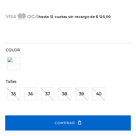
7
.
sandalias
8
.
hitec
hasta
12
cuotas sin recargo de
$
125
,
00
9
.
slip-ins
10
.
botas dama
COLOR
Talles
35
36
37
38
39
40
COMPRAR