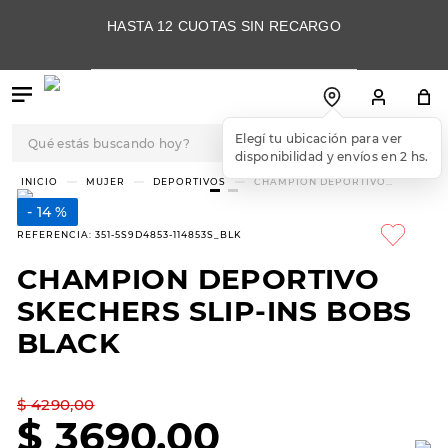
HASTA 12 CUOTAS SIN RECARGO
Qué estás buscando hoy?
TÉRMINOS MÁS
MUJER
DEPORTIVOS
CHAMPION DEPORTIVO
SKECHERS SLIP-INS BOBS
BUSCADOS
BLACK
14 %
1
.
botas
REFERENCIA
:
351-5S9D4853-114853S_BLK
2
.
skechers
CHAMPION DEPORTIVO
3
.
skechers slip-ins
SKECHERS SLIP-INS BOBS
4
.
championes
BLACK
5
.
botas mujer
$
4290
,
00
6
.
americansport
$
3690
,
00
7
.
sandalias