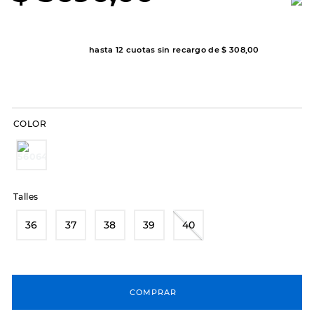
8
.
hitec
9
.
slip-ins
hasta
12
cuotas sin recargo de
$
308
,
00
10
.
botas dama
COLOR
Talles
36
37
38
39
40
COMPRAR