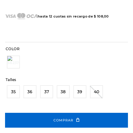
7
.
sandalias
8
.
hitec
hasta
12
cuotas sin recargo de
$
108
,
00
9
.
slip-ins
10
.
botas dama
COLOR
Talles
35
36
37
38
39
40
COMPRAR