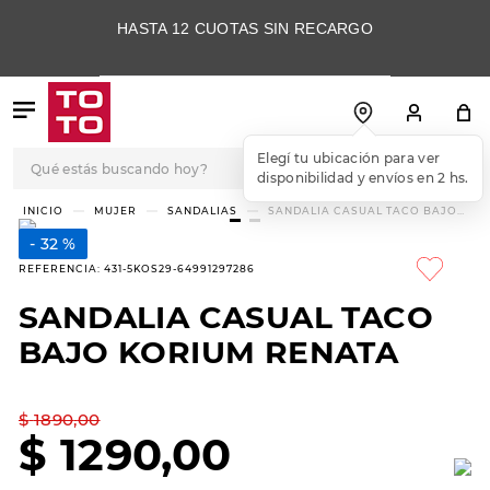
HASTA 12 CUOTAS SIN RECARGO
Qué estás buscando hoy?
Elegí tu ubicación para ver
disponibilidad y envíos en 2 hs.
TÉRMINOS MÁS
MUJER
SANDALIAS
SANDALIA CASUAL TACO BAJO
KORIUM RENATA
BUSCADOS
32 %
1
.
botas
REFERENCIA
:
431-5KOS29-64991297286
2
.
skechers
SANDALIA CASUAL TACO
3
.
skechers slip-ins
BAJO KORIUM RENATA
4
.
championes
5
.
botas mujer
$
1890
,
00
$
1290
,
00
6
.
americansport