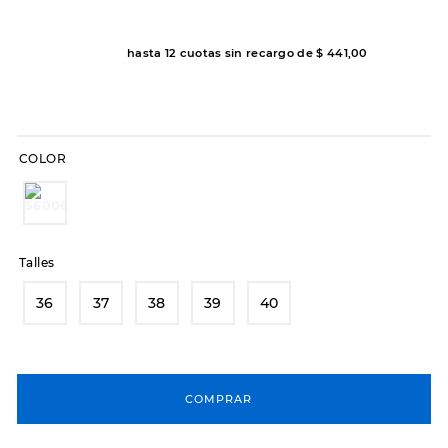
8
.
sandalias
hasta
12
cuotas sin recargo de
$
441
,
00
9
.
slip-ins
10
.
botas dama
COLOR
Talles
36
37
38
39
40
COMPRAR