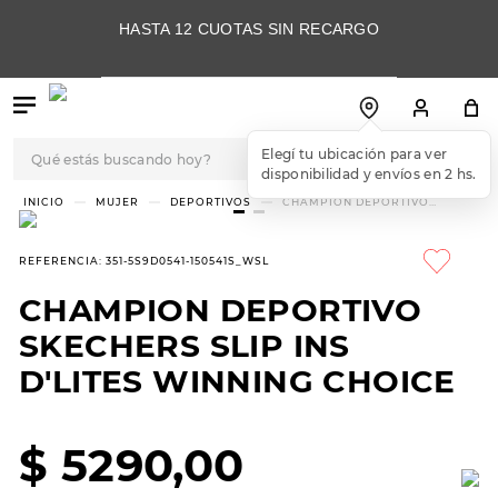
HASTA 12 CUOTAS SIN RECARGO
Qué estás buscando hoy?
Elegí tu ubicación para ver
disponibilidad y envíos en 2 hs.
TÉRMINOS MÁS
MUJER
DEPORTIVOS
CHAMPION DEPORTIVO
SKECHERS SLIP INS D'LITES
BUSCADOS
WINNING CHOICE
1
.
botas
REFERENCIA
:
351-5S9D0541-150541S_WSL
2
.
skechers
CHAMPION DEPORTIVO
3
.
skechers slip-ins
SKECHERS SLIP INS
4
.
championes
D'LITES WINNING CHOICE
5
.
botas mujer
$
5290
,
00
6
.
americansport
7
.
hitec