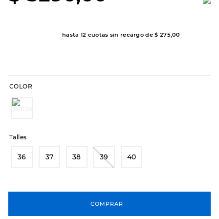
8
.
sandalias
9
.
slip-ins
hasta
12
cuotas sin recargo de
$
275
,
00
10
.
botas dama
COLOR
Talles
36
37
38
39
40
COMPRAR