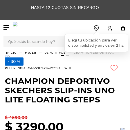
HASTA 12 CUOTAS SIN RECARGO
Qué estás buscando hoy?
Elegí tu ubicación para ver
disponibilidad y envíos en 2 hs.
TÉRMINOS MÁS
MUJER
DEPORTIVOS
CHAMPION DEPORTIVO
SKECHERS SLIP-INS UNO LITE
BUSCADOS
FLOATING STEPS
30 %
1
.
botas
REFERENCIA
:
351-5S9D7394-177394S_WHT
2
.
skechers
CHAMPION DEPORTIVO
3
.
skechers slip-ins
SKECHERS SLIP-INS UNO
4
.
championes
LITE FLOATING STEPS
5
.
botas mujer
$
4690
,
00
6
.
americansport
$
3290
,
00
7
.
hitec