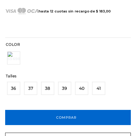
7
.
sandalias
8
.
hitec
hasta
12
cuotas sin recargo de
$
183
,
00
9
.
slip-ins
10
.
botas dama
COLOR
Talles
36
37
38
39
40
41
COMPRAR