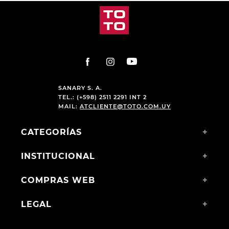
$
2790
,
00
$
2990
,
00
$
2190
,
00
$
2190
,
00
SANARY S. A.
TEL.: (+598) 2511 2291 INT 2
MAIL:
ATCLIENTE@TOTO.COM.UY
CATEGORÍAS
+
INSTITUCIONAL
+