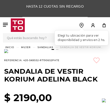
HASTA 12 CUOTAS SIN RECARGO
Qué estás buscando hoy?
Elegí tu ubicación para ver
disponibilidad y envíos en 2 hs.
TÉRMINOS MÁS
MUJER
SANDALIAS
SANDALIA DE VESTIR KORIUM
ADELINA BLACK
BUSCADOS
1
.
botas
REFERENCIA
:
420-5K8S52-RT190652PATE
2
.
skechers
SANDALIA DE VESTIR
3
.
skechers slip-ins
KORIUM ADELINA BLACK
4
.
championes
5
.
botas mujer
$
2190
,
00
6
.
americansport