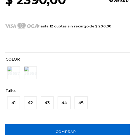
7
.
sandalias
8
.
hitec
9
.
slip-ins
hasta
12
cuotas sin recargo de
$
200
,
00
10
.
botas dama
COLOR
Talles
41
42
43
44
45
COMPRAR