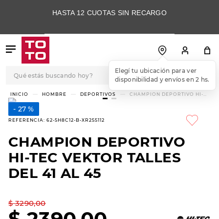
HASTA 12 CUOTAS SIN RECARGO
Qué estás buscando hoy?
Elegí tu ubicación para ver
disponibilidad y envíos en 2 hs.
TÉRMINOS MÁS
HOMBRE
DEPORTIVOS
CHAMPION DEPORTIVO HI-
TEC VEKTOR TALLES DEL 41 AL
BUSCADOS
45
27 %
1
.
botas
REFERENCIA
:
62-5H8C12-B-XR255112
2
.
skechers
CHAMPION DEPORTIVO
3
.
skechers slip-ins
HI-TEC VEKTOR TALLES
4
.
championes
DEL 41 AL 45
5
.
botas mujer
$
3290
,
00
6
.
americansport
$
2390
,
00