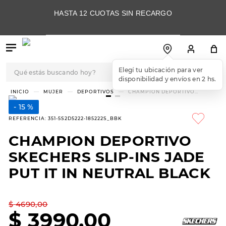
HASTA 12 CUOTAS SIN RECARGO
Qué estás buscando hoy?
Elegí tu ubicación para ver
disponibilidad y envíos en 2 hs.
TÉRMINOS MÁS
MUJER
DEPORTIVOS
CHAMPION DEPORTIVO
SKECHERS SLIP-INS JADE PUT IT
BUSCADOS
IN NEUTRAL BLACK
15 %
1
.
botas
REFERENCIA
:
351-5S2D5222-185222S_BBK
2
.
skechers
CHAMPION DEPORTIVO
3
.
skechers slip-ins
SKECHERS SLIP-INS JADE
4
.
championes
PUT IT IN NEUTRAL BLACK
5
.
botas mujer
$
4690
,
00
6
.
americansport
$
3990
,
00
7
.
sandalias