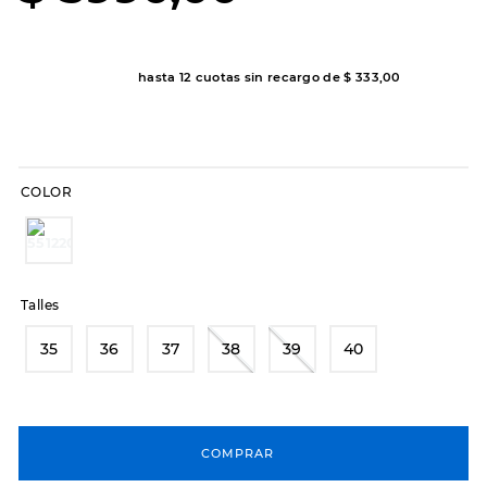
8
.
hitec
9
.
slip-ins
hasta
12
cuotas sin recargo de
$
333
,
00
10
.
botas dama
COLOR
Talles
35
36
37
38
39
40
COMPRAR