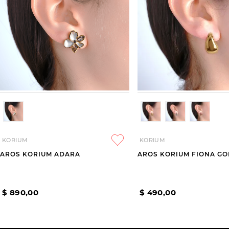
KORIUM
KORIUM
AROS KORIUM ADARA
AROS KORIUM FIONA GO
$
890
,
00
$
490
,
00