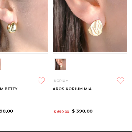
KORIUM
M BETTY
AROS KORIUM MIA
90
,
00
$
390
,
00
$
690
,
00