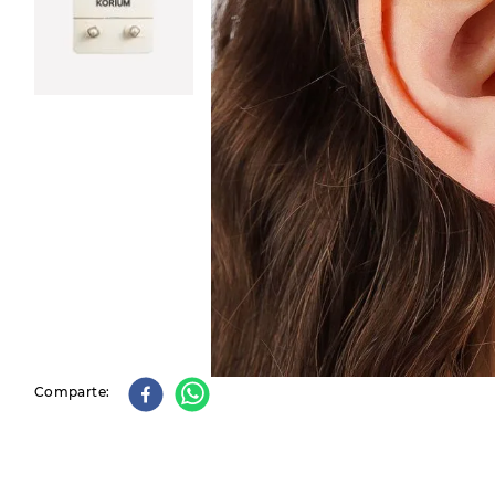
9
.
slip-ins
10
.
botas dama
Comparte