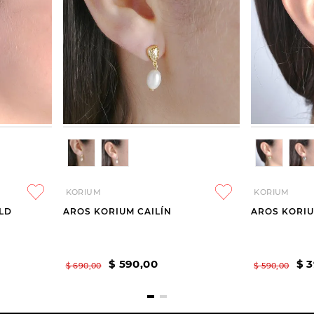
KORIUM
KORIUM
LD
AROS KORIUM CAILÍN
AROS KORIU
$
590
,
00
$
3
$
690
,
00
$
590
,
00