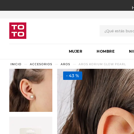
¿Qué estás bus
TÉRMINOS MÁS BUSCADO
MUJER
1
.
botas
HOMBRE
N
2
.
skechers
ACCESORIOS
AROS
AROS KORIUM GLOW PEARL
3
.
skechers slip-ins
43 %
4
.
championes
5
.
botas mujer
6
.
americansport
7
.
sandalias
8
.
hitec