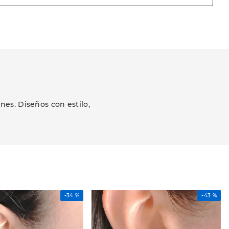
es. Diseños con estilo,
-
34 %
-
43 %