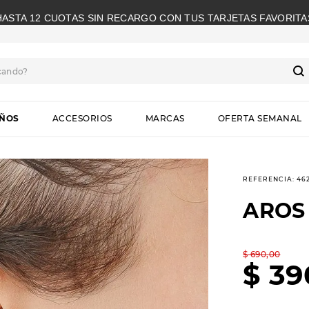
HASTA 12 CUOTAS SIN RECARGO CON TUS TARJETAS FAVORITA
cando?
S
IÑOS
ACCESORIOS
MARCAS
OFERTA SEMANAL
REFERENCIA
:
46
AROS
$
690
,
00
$
39