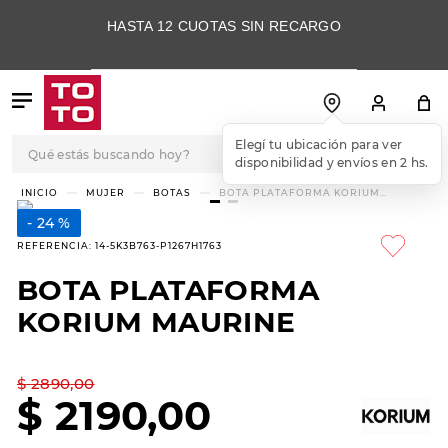
HASTA 12 CUOTAS SIN RECARGO
Qué estás buscando hoy?
Elegí tu ubicación para ver
disponibilidad y envíos en 2 hs.
TÉRMINOS MÁS
MUJER
BOTAS
BOTA PLATAFORMA KORIUM
MAURINE
BUSCADOS
24 %
1
.
botas
REFERENCIA
:
14-5K3B763-P1267H1763
2
.
skechers
BOTA PLATAFORMA
3
.
skechers slip-ins
KORIUM MAURINE
4
.
championes
5
.
botas mujer
$
2890
,
00
$
2190
,
00
6
.
americansport