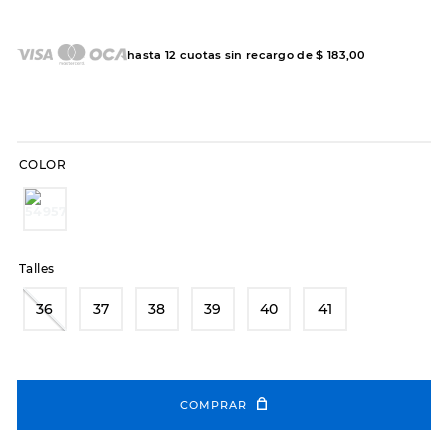
7
.
hitec
8
.
sandalias
hasta
12
cuotas sin recargo de
$
183
,
00
9
.
slip-ins
10
.
botas dama
COLOR
Talles
36
37
38
39
40
41
COMPRAR