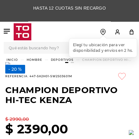
HASTA 12 CUOTAS SIN RECARGO
Qué estás buscando hoy?
Elegí tu ubicación para ver
disponibilidad y envíos en 2 hs.
TÉRMINOS MÁS
HOMBRE
DEPORTIVOS
CHAMPION DEPORTIVO HI-
TEC KENZA
BUSCADOS
20 %
1
.
botas
REFERENCIA
:
447-5H2H01-SW2503601M
2
.
skechers
CHAMPION DEPORTIVO
3
.
skechers slip-ins
HI-TEC KENZA
4
.
championes
5
.
botas mujer
$
2990
,
00
$
2390
,
00
6
.
americansport