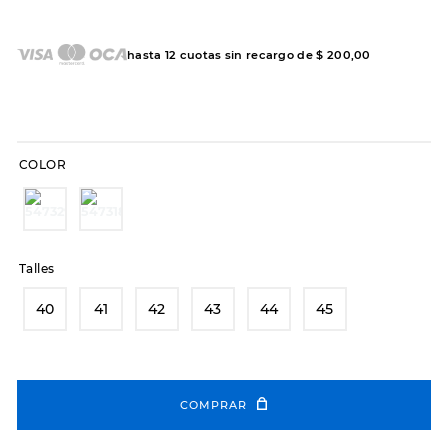
7
.
hitec
8
.
sandalias
hasta
12
cuotas sin recargo de
$
200
,
00
9
.
slip-ins
10
.
botas dama
COLOR
Talles
40
41
42
43
44
45
COMPRAR