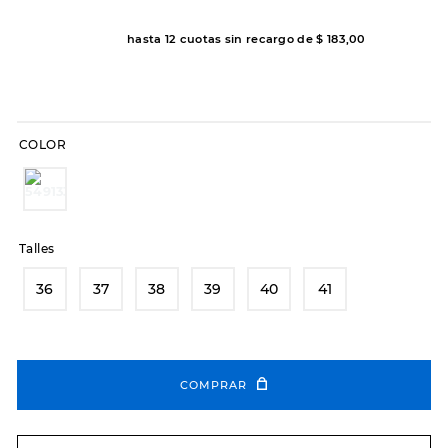
8
.
hitec
hasta
12
cuotas sin recargo de
$
183
,
00
9
.
slip-ins
10
.
botas dama
COLOR
Talles
36
37
38
39
40
41
COMPRAR