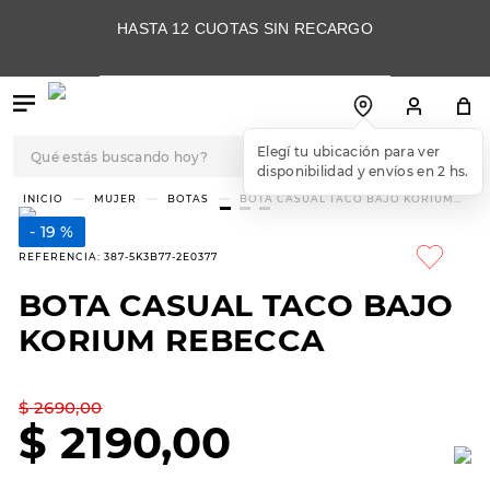
HASTA 12 CUOTAS SIN RECARGO
Qué estás buscando hoy?
Elegí tu ubicación para ver
disponibilidad y envíos en 2 hs.
TÉRMINOS MÁS
MUJER
BOTAS
BOTA CASUAL TACO BAJO KORIUM
REBECCA
BUSCADOS
19 %
1
.
botas
REFERENCIA
:
387-5K3B77-2E0377
2
.
skechers
BOTA CASUAL TACO BAJO
3
.
skechers slip-ins
KORIUM REBECCA
4
.
championes
5
.
botas mujer
$
2690
,
00
$
2190
,
00
6
.
americansport
7
.
sandalias