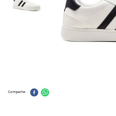
9
.
slip-ins
10
.
botas dama
Comparte