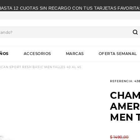
HASTA 12 CUOTAS SIN RECARGO CON TUS TARJETAS FAVORITA
cando?
S
IÑOS
ACCESORIOS
MARCAS
OFERTA SEMANAL
AN SPORT RESH BASIC MEN TALLES 40 AL 45
REFERENCIA
:
43
CHAM
AMER
MEN T
$
1490
,
00