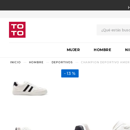
¿Qué estás bus
TÉRMINOS MÁS BUSCADO
MUJER
1
.
botas
HOMBRE
N
2
.
skechers
HOMBRE
DEPORTIVOS
CHAMPION DEPORTIVO AMERIC
3
.
skechers slip-ins
13 %
4
.
championes
5
.
botas mujer
6
.
americansport
7
.
sandalias
8
.
hitec