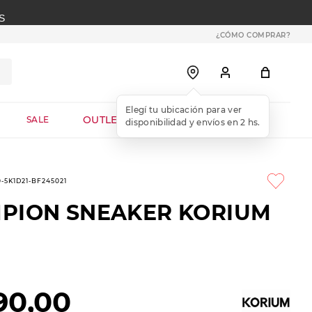
S
¿CÓMO COMPRAR?
OUTLET WEB
SALE
0-5K1D21-BF245021
PION SNEAKER KORIUM
90
,
00