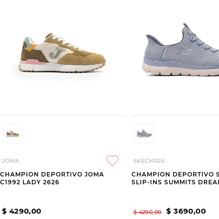
JOMA
SKECHERS
CHAMPION DEPORTIVO JOMA
CHAMPION DEPORTIVO 
C1992 LADY 2626
SLIP-INS SUMMITS DRE
$
4290
,
00
$
3690
,
00
$
4290
,
00