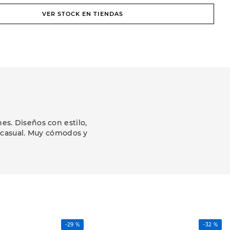
VER STOCK EN TIENDAS
s. Diseños con estilo,
k casual. Muy cómodos y
-
29 %
-
32 %