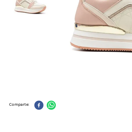
9
.
slip-ins
10
.
botas dama
Comparte