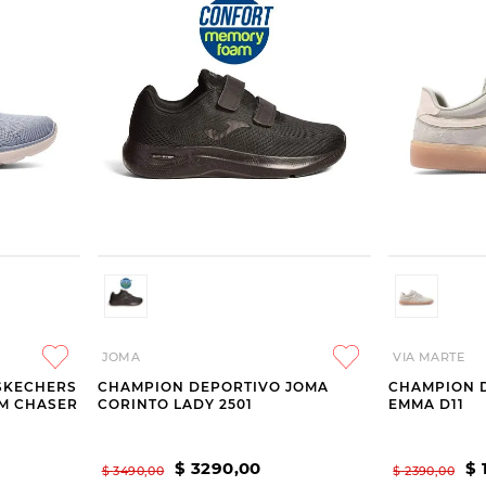
JOMA
VIA MARTE
SKECHERS
CHAMPION DEPORTIVO JOMA
CHAMPION 
AM CHASER
CORINTO LADY 2501
EMMA D11
$
3290
,
00
$
$
3490
,
00
$
2390
,
00