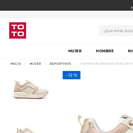
¿Qué estás bus
TÉRMINOS MÁS BUSCADO
MUJER
1
.
botas
HOMBRE
N
2
.
skechers
MUJER
DEPORTIVOS
CHAMPION SNEAKER KORIUM R
3
.
skechers slip-ins
12 %
4
.
championes
5
.
botas mujer
6
.
americansport
7
.
sandalias
8
.
hitec