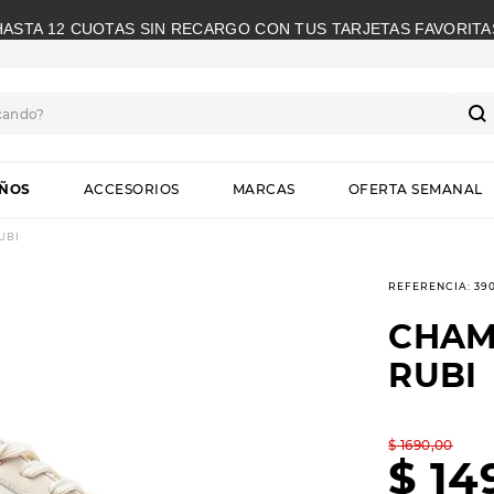
HASTA 12 CUOTAS SIN RECARGO CON TUS TARJETAS FAVORITA
cando?
S
IÑOS
ACCESORIOS
MARCAS
OFERTA SEMANAL
UBI
REFERENCIA
:
39
CHAM
RUBI
$
1690
,
00
$
14