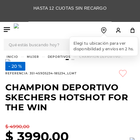
HASTA 12 CUOTAS SIN RECARGO
Qué estás buscando hoy?
Elegí tu ubicación para ver
disponibilidad y envíos en 2 hs.
TÉRMINOS MÁS
MUJER
DEPORTIVOS
CHAMPION DEPORTIVO
SKECHERS HOTSHOT FOR THE
BUSCADOS
WIN
20 %
1
.
botas
REFERENCIA
:
351-4S9D5234-185234_LGMT
2
.
skechers
CHAMPION DEPORTIVO
3
.
skechers slip-ins
SKECHERS HOTSHOT FOR
4
.
championes
THE WIN
5
.
botas mujer
$
4990
,
00
6
.
americansport
$
3990
,
00
7
.
hitec