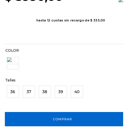
8
.
sandalias
9
.
slip-ins
hasta
12
cuotas sin recargo de
$
333
,
00
10
.
botas dama
COLOR
Talles
36
37
38
39
40
COMPRAR