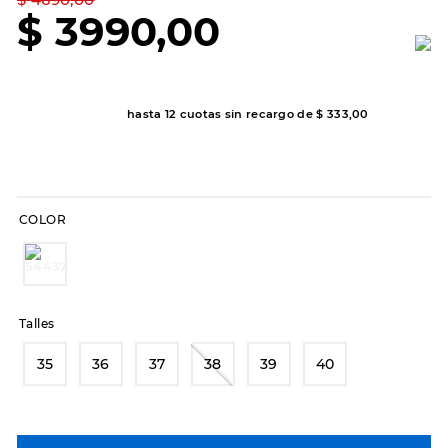
7
.
sandalias
$
3990
,
00
8
.
hitec
9
.
slip-ins
10
.
botas dama
hasta
12
cuotas sin recargo de
$
333
,
00
COLOR
Talles
35
36
37
38
39
40