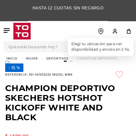
HASTA 12 CUOTAS SIN RECARGO
Qué estás buscando hoy?
Elegí tu ubicación para ver
disponibilidad y envíos en 2 hs.
TÉRMINOS MÁS
MUJER
DEPORTIVOS
CHAMPION DEPORTIVO
SKECHERS HOTSHOT KICKOFF
BUSCADOS
WHITE AND BLACK
15 %
1
.
botas
REFERENCIA
:
351-4S9D5232-185232_WBK
2
.
skechers
CHAMPION DEPORTIVO
3
.
skechers slip-ins
SKECHERS HOTSHOT
4
.
championes
KICKOFF WHITE AND
BLACK
5
.
botas mujer
6
.
americansport
$
4690
,
00