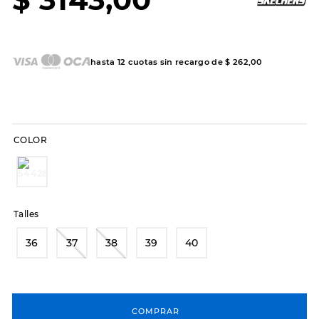
7
.
sandalias
8
.
hitec
9
.
slip-ins
hasta
12
cuotas sin recargo de
$
262
,
00
10
.
botas dama
COLOR
Talles
36
37
38
39
40
COMPRAR