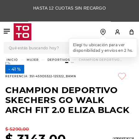
HASTA 12 CUOTAS SIN RECARGO
Qué estás buscando hoy?
TÉRMINOS MÁS
MUJER
DEPORTIVOS
CHAMPION DEPORTIVO
SKECHERS GO WALK ARCH FIT
BUSCADOS
2.0 ELIZA BLACK
41 %
1
.
botas
REFERENCIA
:
351-4S9D5322-125322_BKMN
2
.
skechers
CHAMPION DEPORTIVO
3
.
skechers slip-ins
SKECHERS GO WALK
4
.
championes
ARCH FIT 2.0 ELIZA BLACK
5
.
botas mujer
$
5290
,
00
6
.
americansport
$
3143
,
00