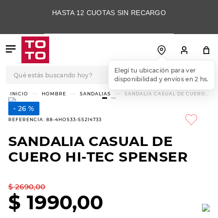
HASTA 12 CUOTAS SIN RECARGO
Qué estás buscando hoy?
Elegí tu ubicación para ver
disponibilidad y envíos en 2 hs.
TÉRMINOS MÁS
HOMBRE
SANDALIAS
SANDALIA CASUAL DE CUERO
HI-TEC SPENSER
BUSCADOS
26 %
1
.
botas
REFERENCIA
:
88-4HOS33-SS214733
2
.
skechers
SANDALIA CASUAL DE
3
.
skechers slip-ins
CUERO HI-TEC SPENSER
4
.
championes
5
.
botas mujer
$
2690
,
00
$
1990
,
00
6
.
americansport