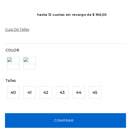
7
.
sandalias
8
.
hitec
hasta
12
cuotas sin recargo de
$
166
,
00
9
.
slip-ins
Guia De Talles
10
.
botas dama
COLOR
Talles
40
41
42
43
44
45
COMPRAR