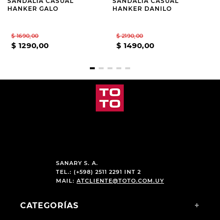
SANDALIA CASUAL
SANDALIA CASUAL
HANKER GALO
HANKER DANILO
$
1690
,
00
$
2190
,
00
$
1290
,
00
$
1490
,
00
SANARY S. A.
TEL.: (+598) 2511 2291 INT 2
MAIL:
ATCLIENTE@TOTO.COM.UY
CATEGORÍAS
+