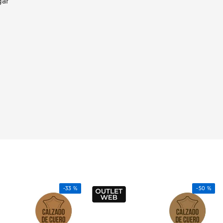
gar
-
33 %
-
50 %