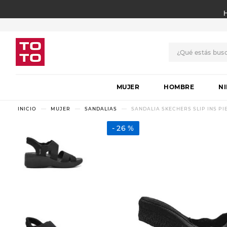
¿Qué estás bus
TÉRMINOS MÁS BUSCADO
MUJER
1
.
botas
HOMBRE
N
2
.
skechers
MUJER
SANDALIAS
SANDALIA SKECHERS SLIP INS PIE
3
.
skechers slip-ins
26 %
4
.
championes
5
.
botas mujer
6
.
americansport
7
.
sandalias
8
.
hitec