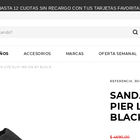
HASTA 12 CUOTAS SIN RECARGO CON TUS TARJETAS FAVORITA
cando?
S
IÑOS
ACCESORIOS
MARCAS
OFERTA SEMANAL
R LITE SLIP-INS ON BY BLACK
REFERENCIA
:
35
SANDA
PIER 
BLAC
$
4690
,
00