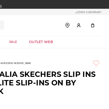
S
¿CÓMO COMPRAR?
OUTLET WEB
SALE
1-4S9S3510-163510S_BBK
LIA SKECHERS SLIP INS
LITE SLIP-INS ON BY
K