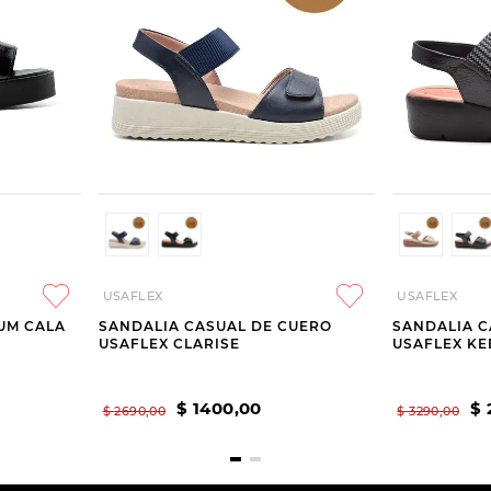
USAFLEX
USAFLEX
UM CALA
SANDALIA CASUAL DE CUERO
SANDALIA C
USAFLEX CLARISE
USAFLEX KE
$
1400
,
00
$
$
2690
,
00
$
3290
,
00