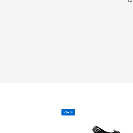
La
-
24 %