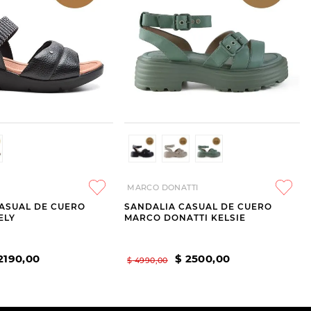
MARCO DONATTI
ASUAL DE CUERO
SANDALIA CASUAL DE CUERO
ELY
MARCO DONATTI KELSIE
2190
,
00
$
2500
,
00
$
4990
,
00