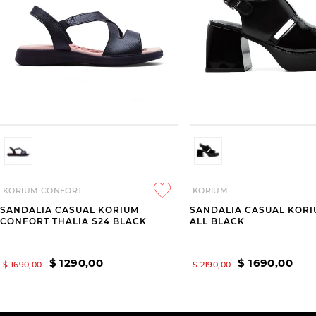
KORIUM CONFORT
KORIUM
SANDALIA CASUAL KORIUM
SANDALIA CASUAL KORI
CONFORT THALIA S24 BLACK
ALL BLACK
$
1290
,
00
$
1690
,
00
$
1690
,
00
$
2190
,
00