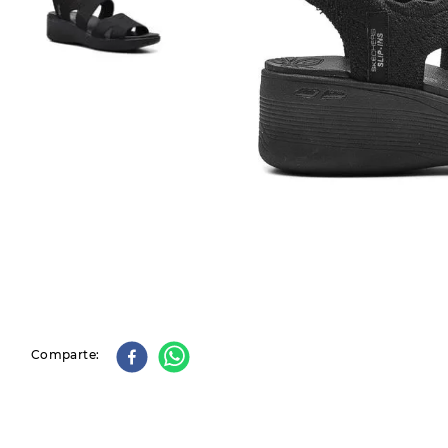
9
.
slip-ins
10
.
botas dama
Comparte