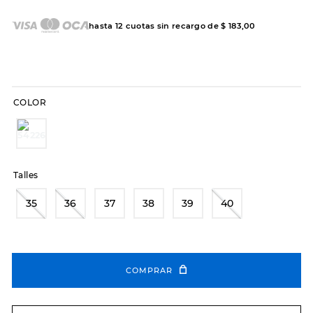
7
.
sandalias
8
.
hitec
hasta
12
cuotas sin recargo de
$
183
,
00
9
.
slip-ins
10
.
botas dama
COLOR
Talles
35
36
37
38
39
40
COMPRAR