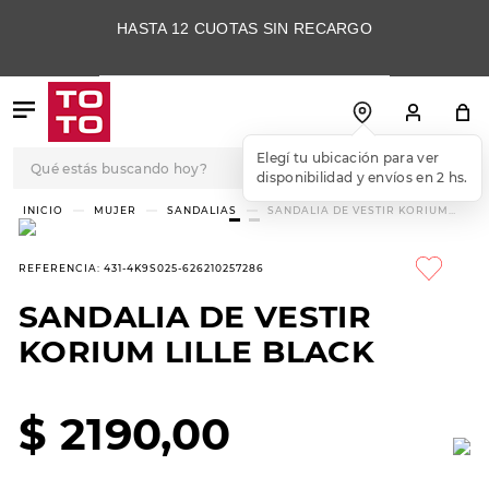
HASTA 12 CUOTAS SIN RECARGO
Qué estás buscando hoy?
Elegí tu ubicación para ver
disponibilidad y envíos en 2 hs.
TÉRMINOS MÁS
MUJER
SANDALIAS
SANDALIA DE VESTIR KORIUM
LILLE BLACK
BUSCADOS
1
.
botas
REFERENCIA
:
431-4K9S025-626210257286
2
.
skechers
SANDALIA DE VESTIR
3
.
skechers slip-ins
KORIUM LILLE BLACK
4
.
championes
5
.
botas mujer
$
2190
,
00
6
.
americansport