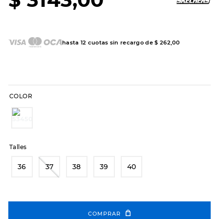
7
.
sandalias
8
.
hitec
9
.
slip-ins
hasta
12
cuotas sin recargo de
$
262
,
00
10
.
botas dama
COLOR
Talles
36
37
38
39
40
COMPRAR