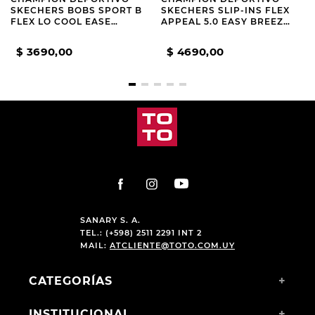
SKECHERS BOBS SPORT B
SKECHERS SLIP-INS FLEX
FLEX LO COOL EASE
APPEAL 5.0 EASY BREEZY
GREEN
BLACK
$
3690
,
00
$
4690
,
00
SANARY S. A.
TEL.: (+598) 2511 2291 INT 2
MAIL:
ATCLIENTE@TOTO.COM.UY
CATEGORÍAS
+
INSTITUCIONAL
+