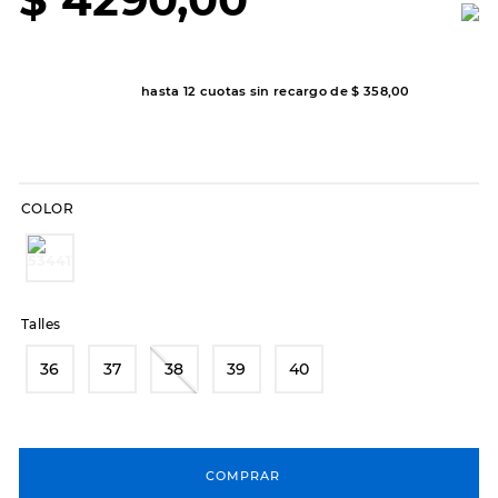
7
.
sandalias
8
.
hitec
9
.
slip-ins
hasta
12
cuotas sin recargo de
$
358
,
00
10
.
botas dama
COLOR
Talles
36
37
38
39
40
COMPRAR