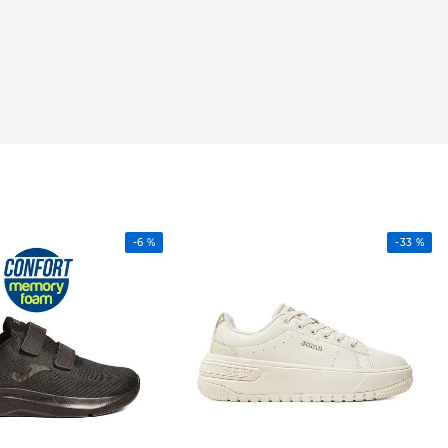
-
6 %
-
33 %