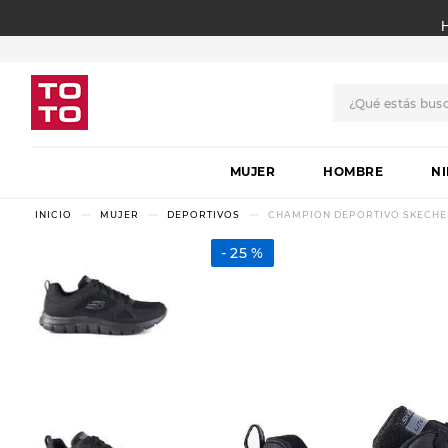
¿Qué estás bus
TÉRMINOS MÁS BUSCADO
MUJER
1
.
botas
HOMBRE
N
2
.
skechers
MUJER
DEPORTIVOS
CHAMPION DEPORTIVO SKECHE
3
.
skechers slip-ins
25 %
4
.
championes
5
.
botas mujer
6
.
americansport
7
.
sandalias
8
.
hitec