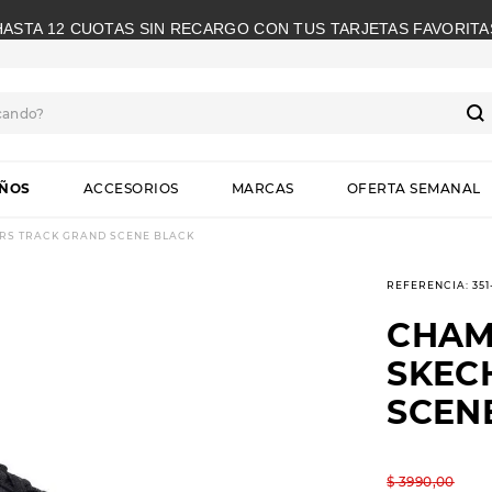
HASTA 12 CUOTAS SIN RECARGO CON TUS TARJETAS FAVORITA
cando?
S
IÑOS
ACCESORIOS
MARCAS
OFERTA SEMANAL
RS TRACK GRAND SCENE BLACK
REFERENCIA
:
35
CHAM
SKEC
SCEN
$
3990
,
00