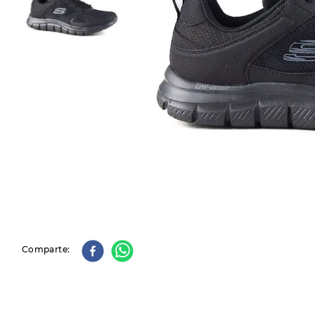
9
.
slip-ins
10
.
botas dama
Comparte