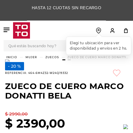
HASTA 12 CUOTAS SIN RECARGO
Qué estás buscando hoy?
Elegí tu ubicación para ver
disponibilidad y envíos en 2 hs.
TÉRMINOS MÁS
MUJER
ZUECOS
ZUECO DE CUERO MARCO DONATTI
BELA
BUSCADOS
20 %
1
.
botas
REFERENCIA
:
464-6M4Z32-W24Q19332
2
.
skechers
ZUECO DE CUERO MARCO
3
.
skechers slip-ins
DONATTI BELA
4
.
championes
5
.
botas mujer
$
2990
,
00
$
2390
,
00
6
.
americansport