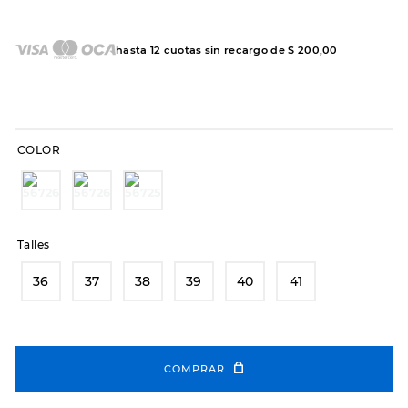
7
.
sandalias
8
.
hitec
hasta
12
cuotas sin recargo de
$
200
,
00
9
.
slip-ins
10
.
botas dama
COLOR
Talles
36
37
38
39
40
41
COMPRAR