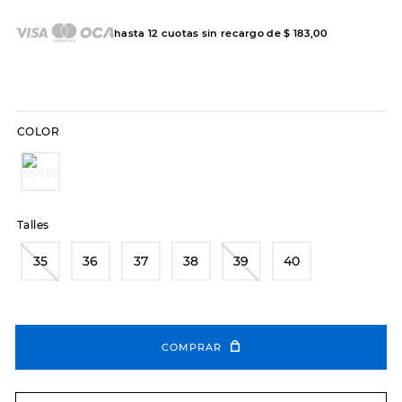
7
.
sandalias
8
.
hitec
hasta
12
cuotas sin recargo de
$
183
,
00
9
.
slip-ins
10
.
botas dama
COLOR
Talles
35
36
37
38
39
40
COMPRAR