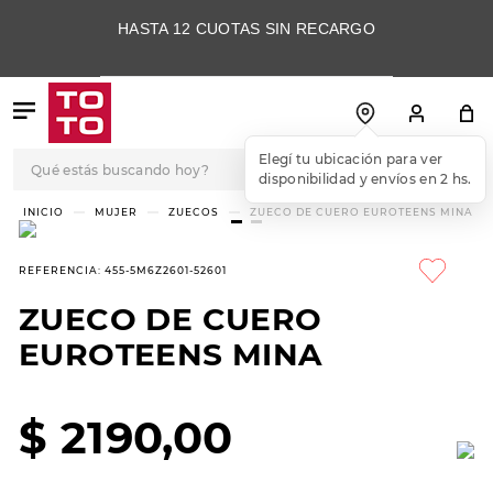
HASTA 12 CUOTAS SIN RECARGO
Qué estás buscando hoy?
Elegí tu ubicación para ver
disponibilidad y envíos en 2 hs.
TÉRMINOS MÁS
MUJER
ZUECOS
ZUECO DE CUERO EUROTEENS MINA
BUSCADOS
1
.
botas
REFERENCIA
:
455-5M6Z2601-52601
2
.
skechers
ZUECO DE CUERO
3
.
skechers slip-ins
EUROTEENS MINA
4
.
championes
5
.
botas mujer
$
2190
,
00
6
.
americansport