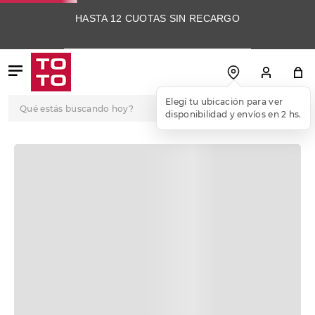
HASTA 12 CUOTAS SIN RECARGO
Qué estás buscando hoy?
Elegí tu ubicación para ver
disponibilidad y envíos en 2 hs.
TÉRMINOS MÁS
BUSCADOS
1
.
botas
2
.
skechers
3
.
skechers slip-ins
4
.
championes
5
.
botas mujer
6
.
americansport