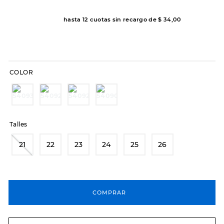
8
.
hitec
hasta
12
cuotas sin recargo de
$
34
,
00
9
.
slip-ins
10
.
botas dama
COLOR
Talles
21
22
23
24
25
26
COMPRAR