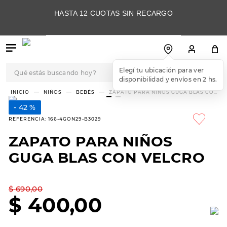
HASTA 12 CUOTAS SIN RECARGO
Qué estás buscando hoy?
Elegí tu ubicación para ver
disponibilidad y envíos en 2 hs.
TÉRMINOS MÁS
NIÑOS
BEBÉS
ZAPATO PARA NIÑOS GUGA BLAS CON
VELCRO
BUSCADOS
42 %
1
.
botas
REFERENCIA
:
166-4GON29-B3029
2
.
skechers
ZAPATO PARA NIÑOS
3
.
skechers slip-ins
GUGA BLAS CON VELCRO
4
.
championes
5
.
botas mujer
$
690
,
00
$
400
,
00
6
.
americansport
7
.
sandalias