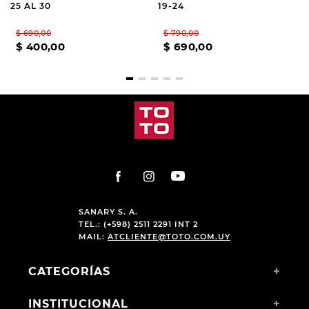
25 AL 30
19-24
$
690
,
00
$
790
,
00
$
400
,
00
$
690
,
00
SANARY S. A.
TEL.: (+598) 2511 2291 INT 2
MAIL:
ATCLIENTE@TOTO.COM.UY
CATEGORÍAS
+
INSTITUCIONAL
+