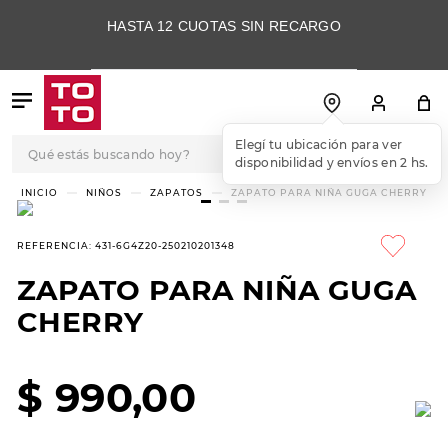
HASTA 12 CUOTAS SIN RECARGO
Qué estás buscando hoy?
TÉRMINOS MÁS
NIÑOS
ZAPATOS
ZAPATO PARA NIÑA GUGA CHERRY
BUSCADOS
1
.
botas
REFERENCIA
:
431-6G4Z20-250210201348
2
.
skechers
ZAPATO PARA NIÑA GUGA
3
.
skechers slip-ins
CHERRY
4
.
championes
5
.
botas mujer
$
990
,
00
6
.
americansport