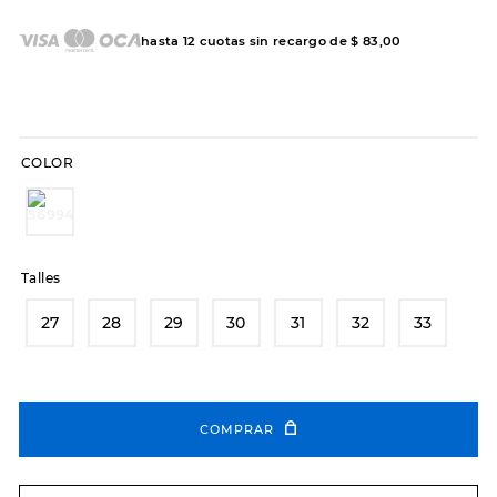
7
.
sandalias
8
.
hitec
hasta
12
cuotas sin recargo de
$
83
,
00
9
.
slip-ins
10
.
botas dama
COLOR
Talles
27
28
29
30
31
32
33
COMPRAR