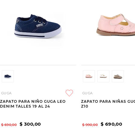
GUGA
GUGA
ZAPATO PARA NIÑO GUGA LEO
ZAPATO PARA NIÑAS GU
DENIM TALLES 19 AL 24
Z10
$
300
,
00
$
690
,
00
$
690
,
00
$
990
,
00