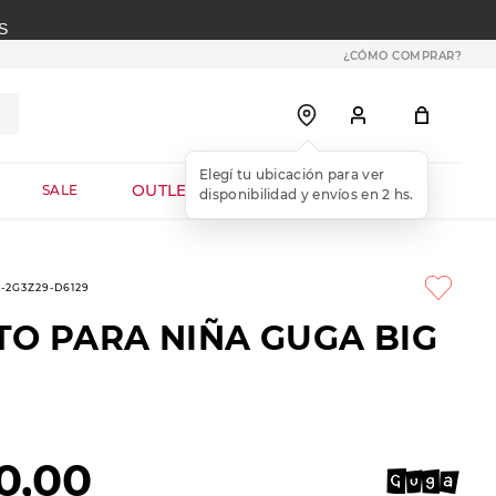
S
¿CÓMO COMPRAR?
OUTLET WEB
SALE
2-2G3Z29-D6129
TO PARA NIÑA GUGA BIG
0
,
00