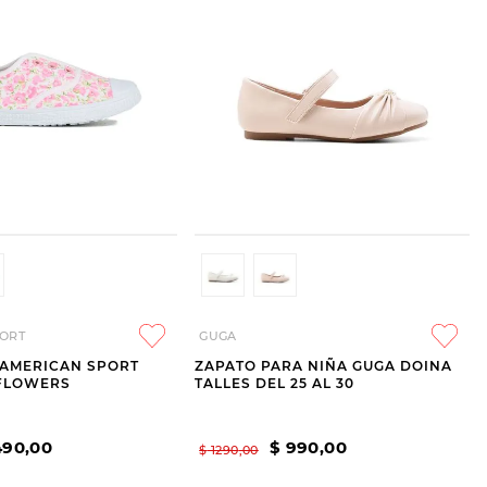
ORT
GUGA
 AMERICAN SPORT
ZAPATO PARA NIÑA GUGA DOINA
 FLOWERS
TALLES DEL 25 AL 30
490
,
00
$
990
,
00
$
1290
,
00