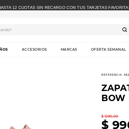
HASTA 12 CUOTAS SIN RECARGO CON TUS TARJETAS FAVORITA
cando?
S
IÑOS
ACCESORIOS
MARCAS
OFERTA SEMANAL
REFERENCIA
:
38
ZAPA
BOW
$
1290
,
00
$
99