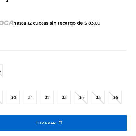
hasta
12
cuotas sin recargo de
$
83
,
00
30
31
32
33
34
35
36
COMPRAR