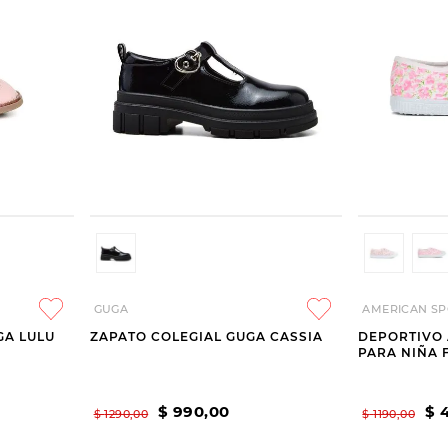
GUGA
AMERICAN SP
GA LULU
ZAPATO COLEGIAL GUGA CASSIA
DEPORTIVO
PARA NIÑA
$
990
,
00
$
$
1290
,
00
$
1190
,
00