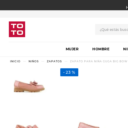
¿Qué estás bus
TÉRMINOS MÁS BUSCADO
MUJER
1
.
botas
HOMBRE
N
2
.
skechers
NIÑOS
ZAPATOS
ZAPATO PARA NIÑA GUGA BIG BOW
3
.
skechers slip-ins
23 %
4
.
championes
5
.
botas mujer
6
.
americansport
7
.
sandalias
8
.
hitec