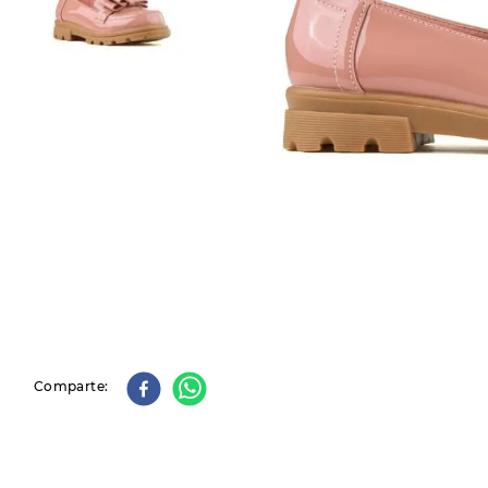
9
.
slip-ins
10
.
botas dama
Comparte