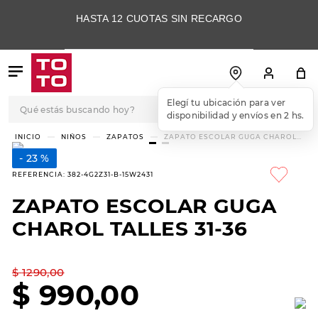
HASTA 12 CUOTAS SIN RECARGO
Qué estás buscando hoy?
TÉRMINOS MÁS
NIÑOS
ZAPATOS
ZAPATO ESCOLAR GUGA CHAROL
TALLES 31-36
BUSCADOS
23 %
1
.
botas
REFERENCIA
:
382-4G2Z31-B-15W2431
2
.
skechers
ZAPATO ESCOLAR GUGA
3
.
skechers slip-ins
CHAROL TALLES 31-36
4
.
championes
5
.
botas mujer
$
1290
,
00
$
990
,
00
6
.
americansport