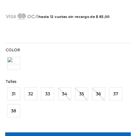
7
.
sandalias
8
.
hitec
hasta
12
cuotas sin recargo de
$
83
,
00
9
.
slip-ins
10
.
botas dama
COLOR
Talles
31
32
33
34
35
36
37
38