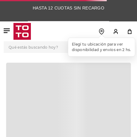
HASTA 12 CUOTAS SIN RECARGO
Qué estás buscando hoy?
Elegí tu ubicación para ver
disponibilidad y envíos en 2 hs.
TÉRMINOS MÁS
BUSCADOS
1
.
botas
2
.
skechers
3
.
skechers slip-ins
4
.
championes
5
.
botas mujer
6
.
americansport