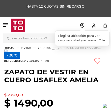
HASTA 12 CUOTAS SIN RECARGO
Qué estás buscando hoy?
Elegí tu ubicación para ver
disponibilidad y envíos en 2 hs.
TÉRMINOS MÁS
MUJER
ZAPATOS
ZAPATO DE VESTIR EN CUERO
USAFLEX AMELIA
BUSCADOS
38 %
1
.
botas
REFERENCIA
:
349-3U3Z06-AI1406
2
.
skechers
ZAPATO DE VESTIR EN
3
.
skechers slip-ins
CUERO USAFLEX AMELIA
4
.
championes
5
.
botas mujer
$
2390
,
00
$
1490
,
00
6
.
americansport