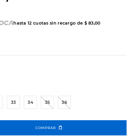
hasta
12
cuotas sin recargo de
$
83
,
00
33
34
35
36
COMPRAR