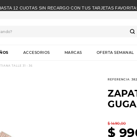
HASTA 12 CUOTAS SIN RECARGO CON TUS TARJETAS FAVORITA
cando?
S
IÑOS
ACCESORIOS
MARCAS
OFERTA SEMANAL
ANA TALLE 31 - 36
REFERENCIA
:
382
ZAPA
GUGA 
$
1490
,
00
$
99