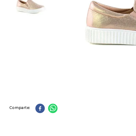
9
.
slip-ins
10
.
botas dama
Comparte