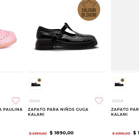
GUGA
GUGA
A PAULINA
ZAPATO PARA NIÑOS GUGA
ZAPATO PAR
KALANI
KALANI
$
1890
,
00
$
$
2390
,
00
$
2390
,
00