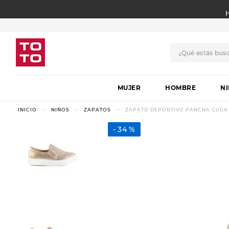
¿Qué estás bus
TÉRMINOS MÁS BUSCADO
MUJER
1
.
botas
HOMBRE
N
2
.
skechers
NIÑOS
ZAPATOS
ZAPATO DEPORTIVO PANCHA GUGA TI
3
.
skechers slip-ins
34 %
4
.
championes
5
.
botas mujer
6
.
americansport
7
.
sandalias
8
.
hitec