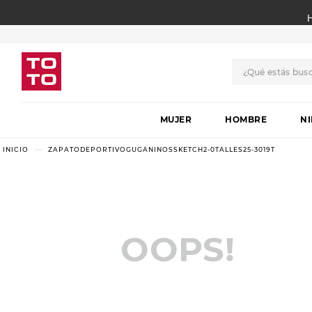
¿Qué estás bus
TÉRMINOS MÁS BUSCADO
MUJER
1
.
botas
HOMBRE
N
2
.
skechers
ZAPATODEPORTIVOGUGANINOSSKETCH2-0TALLES25-3019T
3
.
skechers slip-ins
4
.
championes
5
.
botas mujer
OOPS!
6
.
americansport
7
.
sandalias
8
.
hitec