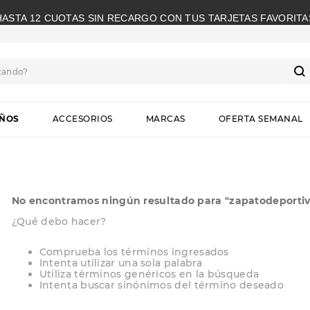
HASTA 12 CUOTAS SIN RECARGO CON TUS TARJETAS FAVORITA
cando?
S
IÑOS
ACCESORIOS
MARCAS
OFERTA SEMANAL
No encontramos ningún resultado para "
zapatodeportiv
¿Qué debo hacer?
Comprueba los términos ingresados
Intenta utilizar una sola palabra
Utiliza términos genéricos en la búsqueda
Intenta buscar sinónimos del término deseado