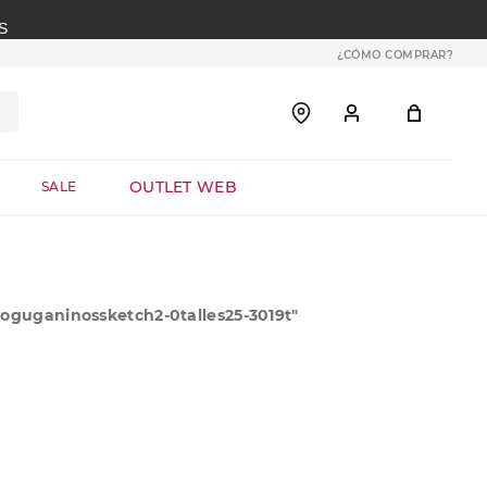
S
¿CÓMO COMPRAR?
OUTLET WEB
SALE
oguganinossketch2-0talles25-3019t
"