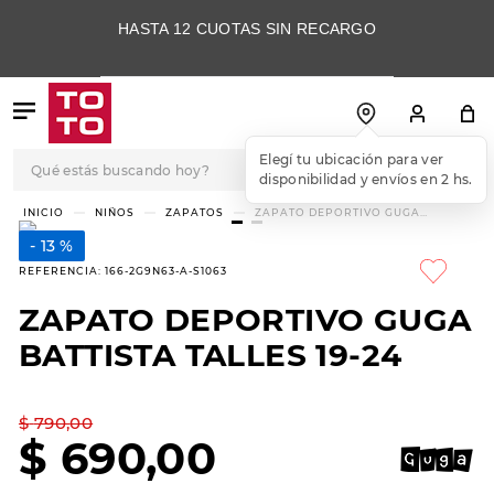
HASTA 12 CUOTAS SIN RECARGO
Qué estás buscando hoy?
Elegí tu ubicación para ver
disponibilidad y envíos en 2 hs.
TÉRMINOS MÁS
NIÑOS
ZAPATOS
ZAPATO DEPORTIVO GUGA
BATTISTA TALLES 19-24
BUSCADOS
13 %
1
.
botas
REFERENCIA
:
166-2G9N63-A-S1063
2
.
skechers
ZAPATO DEPORTIVO GUGA
3
.
skechers slip-ins
BATTISTA TALLES 19-24
4
.
championes
5
.
botas mujer
$
790
,
00
$
690
,
00
6
.
americansport