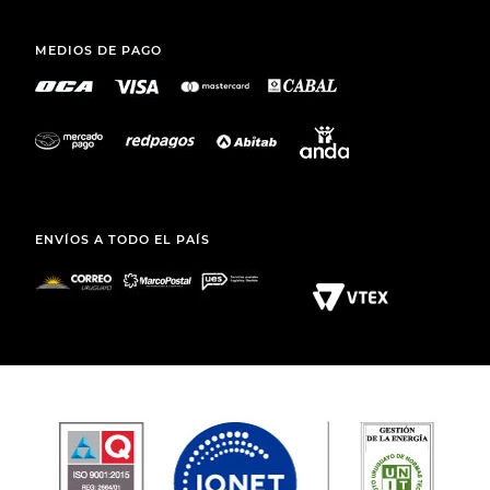
SANARY S. A.
TEL.: (+598) 2511 2291 INT 2
MAIL:
ATCLIENTE@TOTO.COM.UY
CATEGORÍAS
+
INSTITUCIONAL
+
COMPRAS WEB
+
LEGAL
+