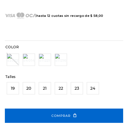
7
.
sandalias
8
.
hitec
hasta
12
cuotas sin recargo de
$
58
,
00
9
.
slip-ins
10
.
botas dama
COLOR
Talles
19
20
21
22
23
24
COMPRAR