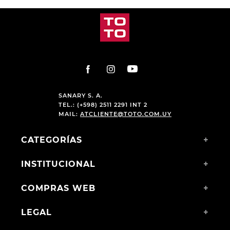
PRODUCTOS RELACIONADOS
-
57 %
-
23 %
ZAPATO PARA NIÑO GUGA
ZAPATO ESCOLAR GUGA
LEO DENIM TALLES 25 AL
CHAROL TALLES 31-36
30
$
690
,
00
$
1290
,
00
$
300
,
00
$
990
,
00