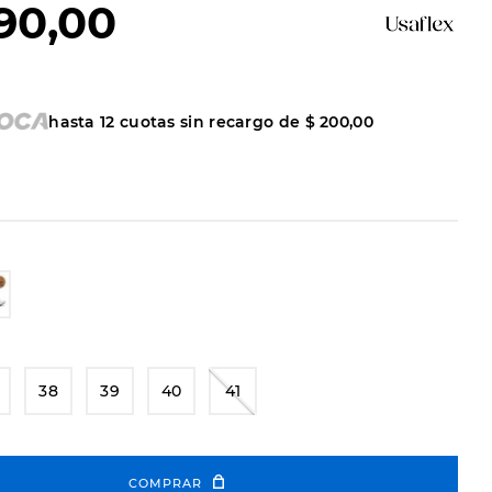
90
,
00
hasta
12
cuotas sin recargo de
$
200
,
00
38
39
40
41
COMPRAR