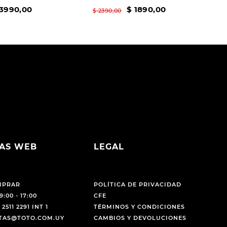
3990
,
00
$
1890
,
00
$
2390
,
00
AS WEB
LEGAL
MPRAR
POLÍTICA DE PRIVACIDAD
9:00 - 17:00
CFE
 2511 2291 INT 1
TÉRMINOS Y CONDICIONES
NTAS@TOTO.COM.UY
CAMBIOS Y DEVOLUCIONES