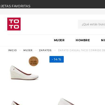
¿Qué estás bus
TÉRMINOS MÁS BUSCADO
MUJER
1
.
botas
HOMBRE
N
2
.
skechers
MUJER
ZAPATOS
ZAPATO CASUAL TACO CORRIDO DE
3
.
skechers slip-ins
14 %
4
.
championes
5
.
botas mujer
6
.
americansport
7
.
sandalias
8
.
hitec