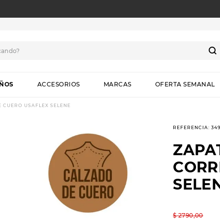
ENVÍOS A TODO EL PAÍS
cando?
S
IÑOS
ACCESORIOS
MARCAS
OFERTA SEMANAL
 CUERO USAFLEX SELENE
REFERENCIA
:
34
ZAPA
CORR
SELE
$
2790
,
00