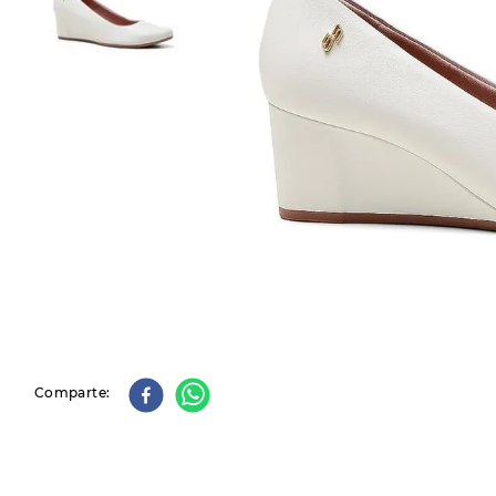
9
.
slip-ins
10
.
botas dama
Comparte