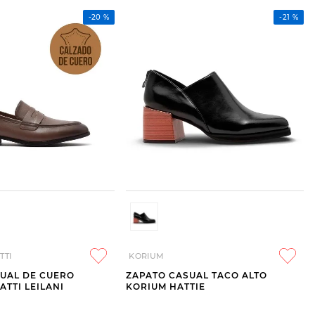
-
20 %
-
21 %
TTI
KORIUM
UAL DE CUERO
ZAPATO CASUAL TACO ALTO
TTI LEILANI
KORIUM HATTIE