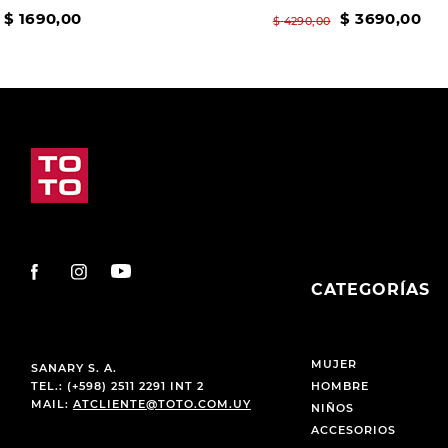
$
1690
,
00
$
3690
,
00
$
4290
,
00
CATEGORÍAS
MUJER
SANARY S. A.
TEL.: (+598) 2511 2291 INT 2
HOMBRE
MAIL:
ATCLIENTE@TOTO.COM.UY
NIÑOS
ACCESORIOS