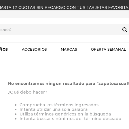
HASTA 12 CUOTAS SIN RECARGO CON TUS TARJETAS FAVORITA
cando?
S
IÑOS
ACCESORIOS
MARCAS
OFERTA SEMANAL
No encontramos ningún resultado para "
zapatocasual
¿Qué debo hacer?
Comprueba los términos ingresados
Intenta utilizar una sola palabra
Utiliza términos genéricos en la búsqueda
Intenta buscar sinónimos del término deseado