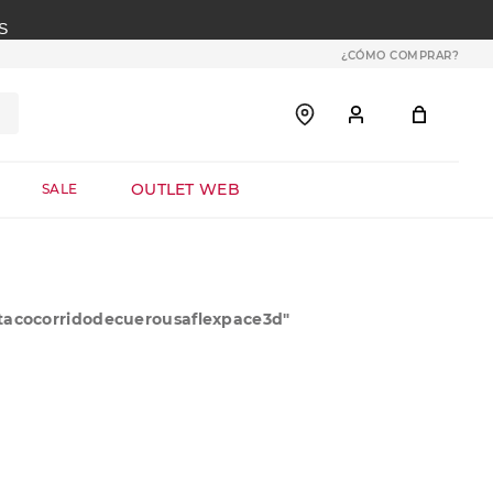
S
¿CÓMO COMPRAR?
OUTLET WEB
SALE
tacocorridodecuerousaflexpace3d
"