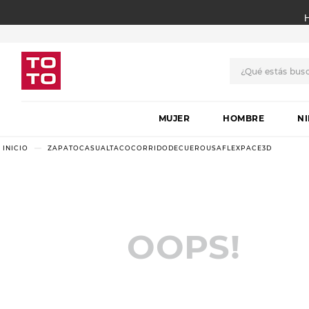
¿Qué estás bus
TÉRMINOS MÁS BUSCADO
MUJER
1
.
botas
HOMBRE
N
2
.
skechers
ZAPATOCASUALTACOCORRIDODECUEROUSAFLEXPACE3D
3
.
skechers slip-ins
4
.
championes
5
.
botas mujer
OOPS!
6
.
americansport
7
.
hitec
8
.
sandalias