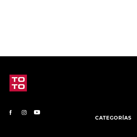
9
.
slip-ins
10
.
botas dama
CATEGORÍAS