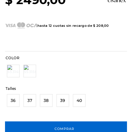
7
.
hitec
8
.
sandalias
9
.
slip-ins
hasta
12
cuotas sin recargo de
$
208
,
00
10
.
botas dama
COLOR
Talles
36
37
38
39
40
COMPRAR