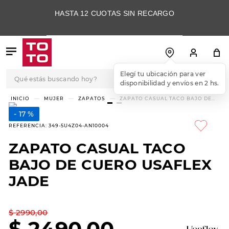
HASTA 12 CUOTAS SIN RECARGO
Qué estás buscando hoy?
Elegí tu ubicación para ver
disponibilidad y envíos en 2 hs.
TÉRMINOS MÁS
MUJER
ZAPATOS
ZAPATO CASUAL TACO BAJO DE
CUERO USAFLEX JADE
BUSCADOS
17 %
1
.
botas
REFERENCIA
:
349-5U4Z04-AN10004
2
.
skechers
ZAPATO CASUAL TACO
3
.
skechers slip-ins
BAJO DE CUERO USAFLEX
4
.
championes
JADE
5
.
botas mujer
$
2990
,
00
6
.
americansport
$
2490
,
00