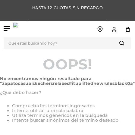
HASTA 12 CUOTAS SIN RECARGO
Qué estás buscando hoy?
TÉRMINOS MÁS
OOPS!
BUSCADOS
1
.
botas
No encontramos ningún resultado para
2
.
skechers
"
zapatocasualskechersrelaxedfitupliftednewrulesblack0a
"
3
.
skechers slip-ins
¿Qué debo hacer?
4
.
championes
Comprueba los términos ingresados
Intenta utilizar una sola palabra
5
.
botas mujer
Utiliza términos genéricos en la búsqueda
Intenta buscar sinónimos del término deseado
6
.
americansport
7
.
sandalias