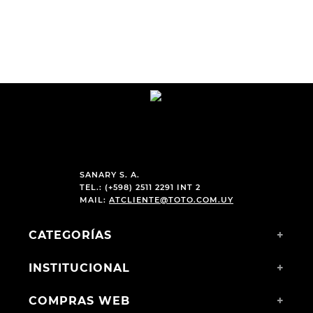
8
.
hitec
9
.
slip-ins
10
.
botas dama
SANARY S. A.
TEL.: (+598) 2511 2291 INT 2
MAIL:
ATCLIENTE@TOTO.COM.UY
CATEGORÍAS
+
INSTITUCIONAL
+
COMPRAS WEB
+