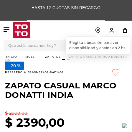
HASTA 12 CUOTAS SIN RECARGO
Qué estás buscando hoy?
Elegí tu ubicación para ver
disponibilidad y envíos en 2 hs.
TÉRMINOS MÁS
MUJER
ZAPATOS
ZAPATO CASUAL MARCO DONATTI
INDIA
BUSCADOS
20 %
1
.
botas
REFERENCIA
:
391-5M3Z402-R4D1402
2
.
skechers
ZAPATO CASUAL MARCO
3
.
skechers slip-ins
DONATTI INDIA
4
.
championes
5
.
botas mujer
$
2990
,
00
$
2390
,
00
6
.
americansport