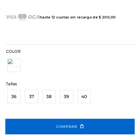
7
.
sandalias
8
.
hitec
hasta
12
cuotas sin recargo de
$
200
,
00
9
.
slip-ins
10
.
botas dama
COLOR
Talles
36
37
38
39
40
COMPRAR