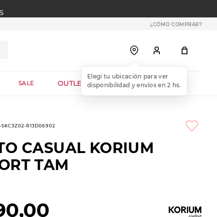
S
¿CÓMO COMPRAR?
OUTLET WEB
SALE
1-5KC3Z02-R13D06902
TO CASUAL KORIUM
ORT TAM
90
,
00