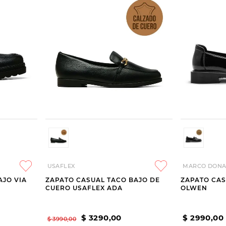
USAFLEX
MARCO DONA
AJO VIA
ZAPATO CASUAL TACO BAJO DE
ZAPATO CA
CUERO USAFLEX ADA
OLWEN
$
3290
,
00
$
2990
,
00
$
3990
,
00