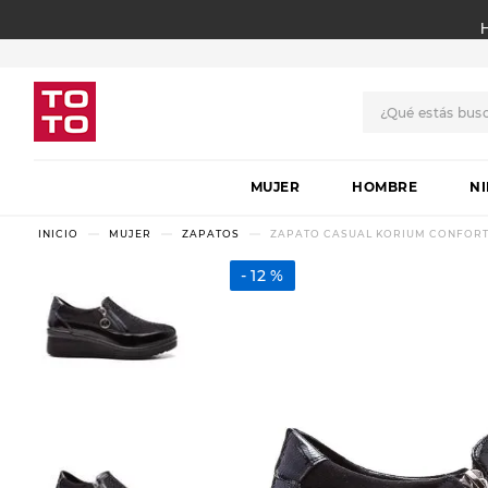
¿Qué estás bus
TÉRMINOS MÁS BUSCADO
MUJER
1
.
botas
HOMBRE
N
2
.
skechers
MUJER
ZAPATOS
ZAPATO CASUAL KORIUM CONFORT
3
.
skechers slip-ins
12 %
4
.
championes
5
.
botas mujer
6
.
americansport
7
.
sandalias
8
.
hitec