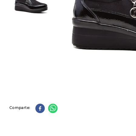
9
.
slip-ins
10
.
botas dama
Comparte