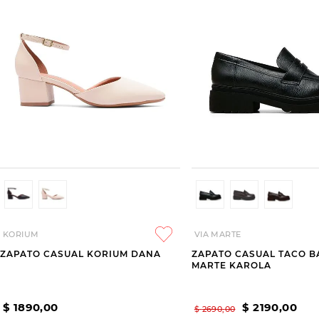
KORIUM
VIA MARTE
ZAPATO CASUAL KORIUM DANA
ZAPATO CASUAL TACO B
MARTE KAROLA
$
1890
,
00
$
2190
,
00
$
2690
,
00