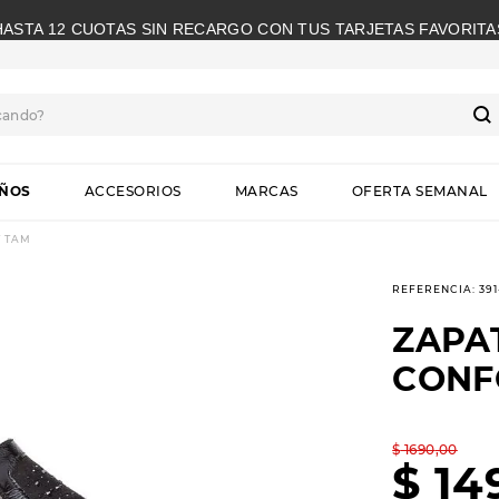
HASTA 12 CUOTAS SIN RECARGO CON TUS TARJETAS FAVORITA
cando?
S
IÑOS
ACCESORIOS
MARCAS
OFERTA SEMANAL
 TAM
REFERENCIA
:
39
ZAPA
CONF
$
1690
,
00
$
14