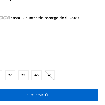
hasta
12
cuotas sin recargo de
$
125
,
00
38
39
40
41
COMPRAR