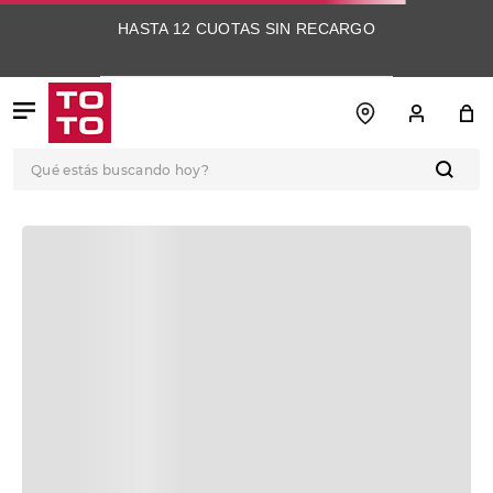
HASTA 12 CUOTAS SIN RECARGO
Qué estás buscando hoy?
OOPS!
No encontramos ningún resultado para
"
zapatocasualkoriumconfortnoah1b
"
¿Qué debo hacer?
Comprueba los términos ingresados
Intenta utilizar una sola palabra
Utiliza términos genéricos en la
búsqueda
Intenta buscar sinónimos del
término deseado