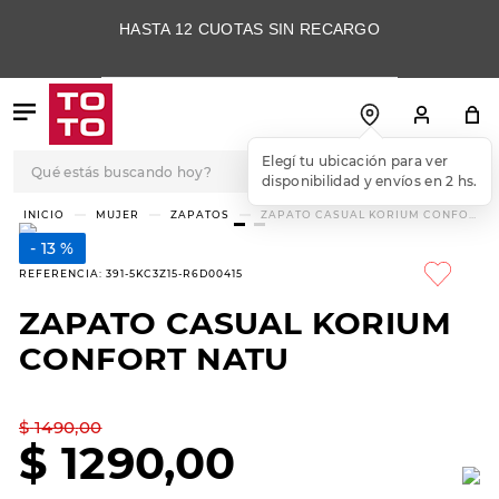
HASTA 12 CUOTAS SIN RECARGO
Qué estás buscando hoy?
Elegí tu ubicación para ver
disponibilidad y envíos en 2 hs.
TÉRMINOS MÁS
MUJER
ZAPATOS
ZAPATO CASUAL KORIUM CONFORT
NATU
BUSCADOS
13 %
1
.
botas
REFERENCIA
:
391-5KC3Z15-R6D00415
2
.
skechers
ZAPATO CASUAL KORIUM
3
.
skechers slip-ins
CONFORT NATU
4
.
championes
5
.
botas mujer
$
1490
,
00
$
1290
,
00
6
.
americansport