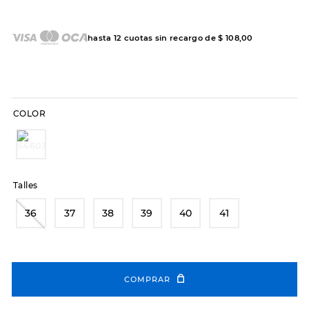
7
.
sandalias
8
.
hitec
hasta
12
cuotas sin recargo de
$
108
,
00
9
.
slip-ins
10
.
botas dama
COLOR
Talles
36
37
38
39
40
41
COMPRAR